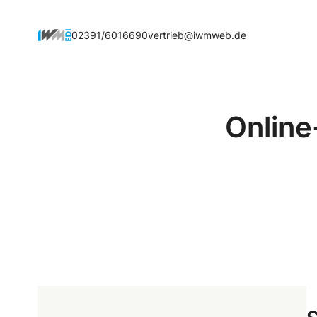
Zum
Inhalt
02391/6016690
vertrieb@iwmweb.de
springen
Online