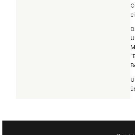
O
e
D
U
M
“
B
Ü
ü