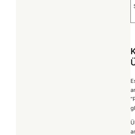
K
E
a
“
g
Ü
a