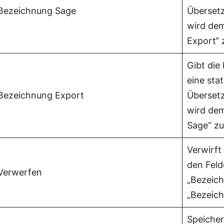
Bezeichnung Sage
Übersetz
wird dem
Export“ 
Gibt die
eine sta
Bezeichnung Export
Übersetz
wird dem
Sage“ zu
Verwirft
den Feld
Verwerfen
„Bezeic
„Bezeich
Speicher