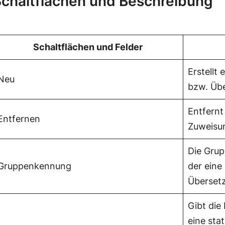
chaltflächen und Beschreibung
Schaltflächen und Felder
Erstellt
Neu
bzw. Üb
Entfernt
Entfernen
Zuweisu
Die Grup
Gruppenkennung
der eine
Überset
Gibt die
eine sta