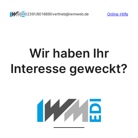
Zum
Inhalt
02391/6016690
vertrieb@iwmweb.de
Online-Hilfe
springen
Wir haben Ihr
Interesse geweckt?