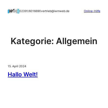
Zum
Inhalt
02391/6016690
vertrieb@iwmweb.de
Online-Hilfe
springen
Kategorie:
Allgemein
15. April 2024
Hallo Welt!