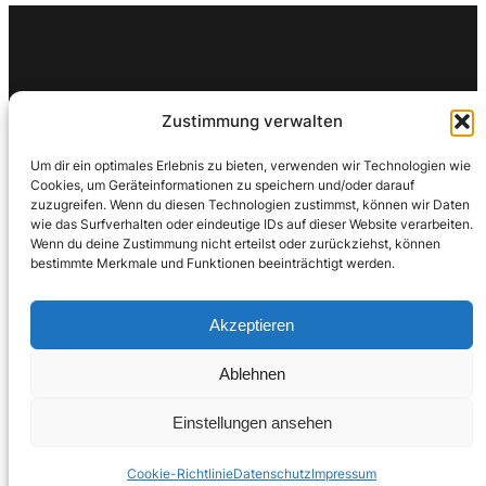
Search for an article
Zustimmung verwalten
Um dir ein optimales Erlebnis zu bieten, verwenden wir Technologien wie
Search
Cookies, um Geräteinformationen zu speichern und/oder darauf
Search
zuzugreifen. Wenn du diesen Technologien zustimmst, können wir Daten
wie das Surfverhalten oder eindeutige IDs auf dieser Website verarbeiten.
Wenn du deine Zustimmung nicht erteilst oder zurückziehst, können
bestimmte Merkmale und Funktionen beeinträchtigt werden.
Akzeptieren
Ablehnen
Einstellungen ansehen
Copyright 2024 – iwm Informationstechnik GmbH –
Datenschutzerklärung
–
Impressum
Cookie-Richtlinie
Datenschutz
Impressum